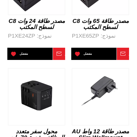
مصدر طاقة 65 وات C8
مصدر طاقة 24 وات C8
لسطح المكتب
لسطح المكتب
ITE&AV C14 AC-DC
ITE&AV AC-DC
نموذج:
P1XE65ZP
نموذج:
P1XE24ZP
تفسر
مفضل
استفسر
مفضل
مصدر طاقة 12 واط AU
محول سفر متعدد