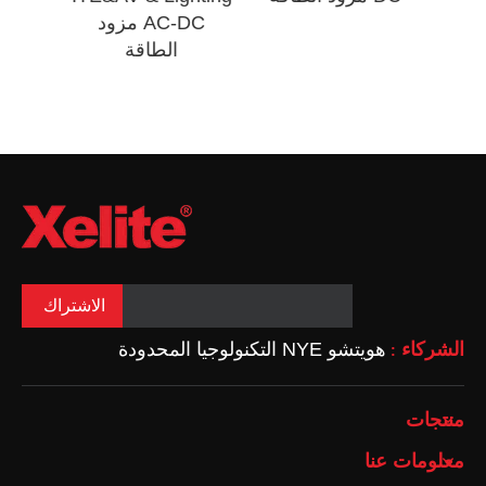
AC-DC مزود
وات 
الطاقة
و
الاشتراك
الشركاء
هويتشو NYE التكنولوجيا المحدودة
:
منتجات
معلومات عنا