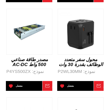
محول سفر متعدد
مصدر طاقة صناعي
الوظائف بقدرة 30 وات
500 واط AC-DC
3A+1C
نموذج:
P2WL30MM
نموذج:
P4YS500ZX
تفسر
مفضل
استفسر
مفضل