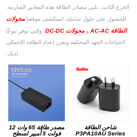
الخرج الثابت، تلبي مصادر الطاقة هذه المعايير الصارمة.
محولات
للحصول على حلول شاملة، استكشف موقعنا
الطاقة AC-AC
محولات DC-DC
و
، والتي توفر تنوعًا
لاحتياجات الجهد المختلفة وتعزز إعداد الطاقة الإجمالي
لديك.
شاحن الطاقة
مصدر طاقة 65 وات 12
P3PA10AU Series
فولت 5 أمبير لسطح