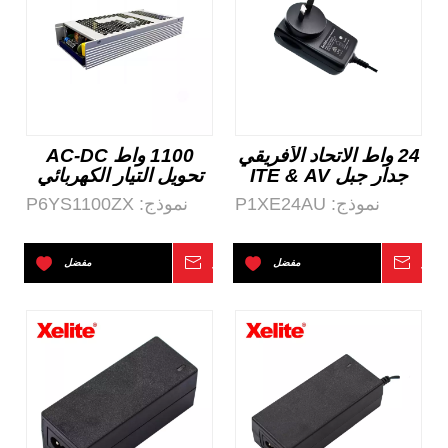
24 واط الاتحاد الأفريقي
1100 واط AC-DC
جدار جبل ITE & AV
تحويل التيار الكهربائي
والإضاءة AC-DC التيار
نموذج:
P1XE24AU
نموذج:
P6YS1100ZX
الكهربائي
تفسر
مفضل
استفسر
مفضل