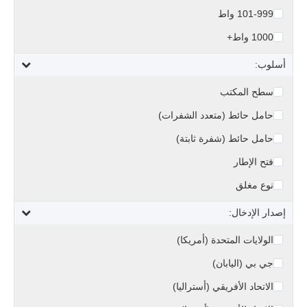
101-999 واط
1000 واط+
أسلوب:
سطح المكتب
حامل حائط (متعدد الشفرات)
حامل حائط (شفرة ثابتة)
فتح الإطار
نوع مغلق
إصدار الإدخال:
الولايات المتحدة (أمريكا)
جي بي (اليابان)
الاتحاد الأفريقي (أستراليا)