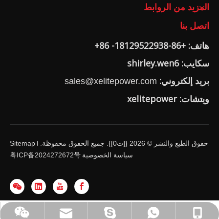
المزيد من الروابط
اتصل بنا
هاتف: +86-18129522938- 86+
سكايب: shirley.wen6
بريد إلكتروني:
sales@xelitepower.com
ويتشات: xelitepower
حقوق الطبع والنشر ©
2026
{[ت0]}. جميع الحقوق محفوظة.
Sitemap
I
سياسة الخصوصية
粤ICP备2024272672号
واتساب: 18129522938 -86
shirley.wen6
+86-18129522938
sales@xelitepower.com
رمز الاستجابة السريعة وي شات