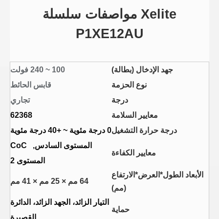
Xelite مواصفات سلسلة
P1XE12AU
جهد الإدخال (بطالة)
100 ~ 240 فولت
نوع الحزمة
قابس الحائط
درجة
تجاري
معايير السلامة
62368
درجة حرارة التشغيل
0 درجة مئوية ~ +40 درجة مئوية
المستوى السادس, CoC
معايير الكفاءة
المستوى 2
الأبعاد الطول*العرض*الارتفاع
64 مم × 25 مم × 41 مم
(مم)
التيار الزائد، الجهد الزائد، الدائرة
حماية
القصيرة