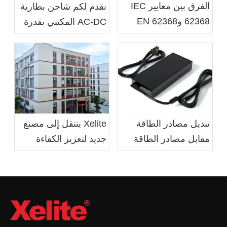
الفرق بين معايير IEC
نقدم لكم شاحن بطارية
62368 وEN 62368
AC-DC المكتبي بقدرة
90 وات C8 من Xelite
Xelite ينتقل إلى مصنع
تبديل مصادر الطاقة
جديد لتعزيز الكفاءة
مقابل مصادر الطاقة
التشغيلية ورفاهية
الخطية: المزايا والعيوب
الموظفين
والتطبيقات