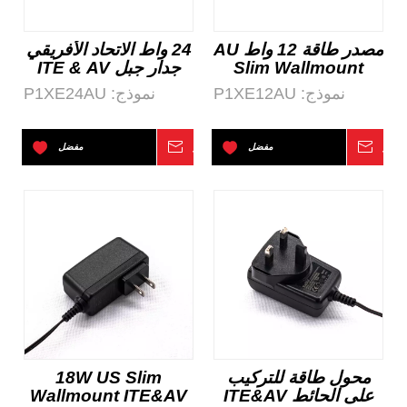
مصدر طاقة 12 واط AU
24 واط الاتحاد الأفريقي
Slim Wallmount
جدار جبل ITE & AV
ITE&AV وإضاءة AC-
والإضاءة AC-DC التيار
نموذج:
P1XE12AU
نموذج:
P1XE24AU
DC
الكهربائي
تفسر
مفضل
استفسر
مفضل
محول طاقة للتركيب
18W US Slim
على الحائط ITE&AV
Wallmount ITE&AV