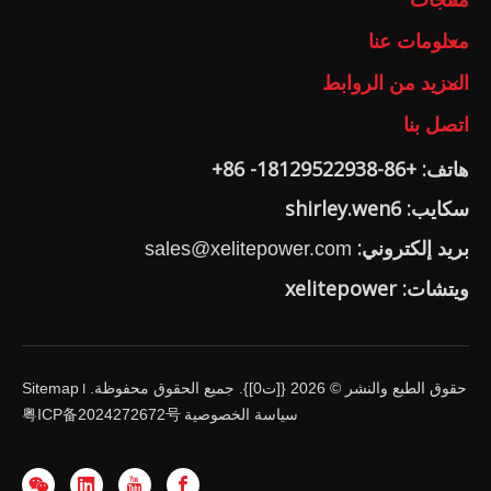
منتجات
معلومات عنا
المزيد من الروابط
اتصل بنا
هاتف: +86-18129522938- 86+
سكايب: shirley.wen6
بريد إلكتروني:
sales@xelitepower.com
ويتشات: xelitepower
حقوق الطبع والنشر ©
2026
{[ت0]}. جميع الحقوق محفوظة.
Sitemap
I
سياسة الخصوصية
粤ICP备2024272672号