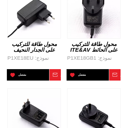
محول طاقة للتركيب
محول طاقة للتركيب
على الحائط ITE&AV
على الجدار النحيف
والإضاءة بقدرة 18 وات
بقدرة 18 وات من
نموذج:
P1XE18GB1
نموذج:
P1XE18EU
في المملكة المتحدة
الاتحاد الأوروبي
ITE&AV والإضاءة
تفسر
مفضل
استفسر
مفضل