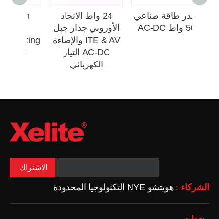
P3PA
مصدر طاقة صناعي
24 واط الاتحاد
lim
10
500 واط AC-DC
الأوروبي جدار جبل
nt
ITE & AV والإضاءة
ghting
AC-DC التيار
الكهربائي
الاشتراك
الشركاء
هويتشو NYE التكنولوجيا المحدودة
: