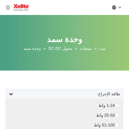
وحدة سمد
بيت
»
منتجات
»
محول DC-DC
»
وحدة سمد
طاقة الإخراج:
1-24 واط
25-50 واط
51-100 واط