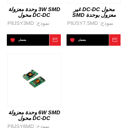
محول DC-DC غير
3W SMD وحدة معزولة
معزول بوحدة SMD
DC-DC محول
بقدرة 7.5 وات
نموذج:
P8JSY7.5MD
نموذج:
P8JSY3MD
تفسر
مفضل
استفسر
مفضل
6W SMD وحدة معزولة
DC-DC محول
نموذج:
P8JSY6MD