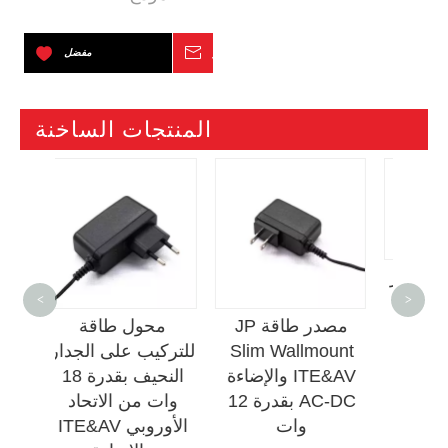
استفسر
مفضل
المنتجات الساخنة
<
>
كابل ولاعة السجائر
مصدر طاقة JP
محول طاق
12 فولت/24 فولت
Slim Wallmount
للتركيب على ا
ITE&AV والإضاءة
AC-DC بقدرة 12
وات من الات
وات
الأورو