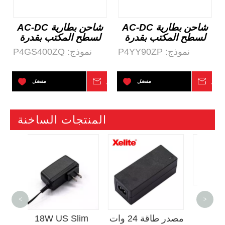
شاحن بطارية AC-DC
شاحن بطارية AC-DC
لسطح المكتب بقدرة
لسطح المكتب بقدرة
90 وات C8
400 وات C14
نموذج:
P4YY90ZP
نموذج:
P4GS400ZQ
تفسر
مفضل
استفسر
مفضل
المنتجات الساخنة
<
>
24W C6 ​​Desktop
مصدر طاقة 24 وات
W US Slim