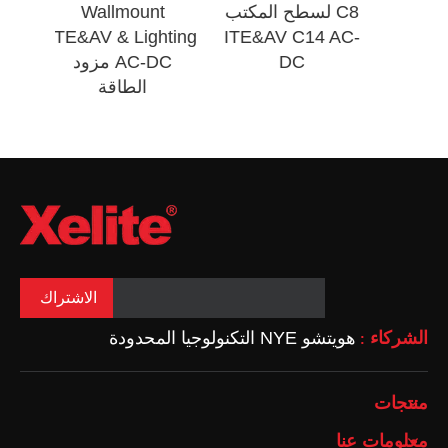
ITE&AV C14 AC-
C8 لسطح المكتب
allmount
DC مزود الطاقة
ITE&AV C14 AC-
V & Lighting
DC
AC-DC 
الطاقة
الاشتراك
الشركاء
هويتشو NYE التكنولوجيا المحدودة
:
منتجات
معلومات عنا