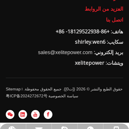
المزيد من الروابط
اتصل بنا
هاتف: +86-18129522938- 86+
سكايب: shirley.wen6
بريد إلكتروني:
sales@xelitepower.com
ويتشات: xelitepower
حقوق الطبع والنشر ©
2026
{[ت0]}. جميع الحقوق محفوظة.
Sitemap
I
سياسة الخصوصية
粤ICP备2024272672号