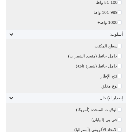
51-100 واط
101-999 واط
1000 واط+
أسلوب:
سطح المكتب
حامل حائط (متعدد الشفرات)
حامل حائط (شفرة ثابتة)
فتح الإطار
نوع مغلق
إصدار الإدخال:
الولايات المتحدة (أمريكا)
جي بي (اليابان)
الاتحاد الأفريقي (أستراليا)