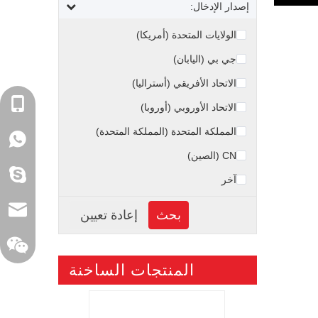
إصدار الإدخال:
الولايات المتحدة (أمريكا)
جي بي (اليابان)
الاتحاد الأفريقي (أستراليا)
+86-18129522938
الاتحاد الأوروبي (أوروبا)
المملكة المتحدة (المملكة المتحدة)
واتساب: 18129522938 -86
CN (الصين)
shirley.wen6
آخر
sales@xelitepower.com
المنتجات الساخنة