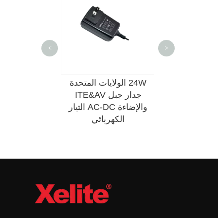
رمز الاستجابة السريعة وي شات
<
>
مصدر طاقة 24 وات JP
24W الولايات المتحدة
محول طاقة لل
على الحائط
جدار جبل ITE&AV
والإضاءة AC-DC التيار
وات من الاتحاد
الكهربائي
ITE&AV والإضاءة