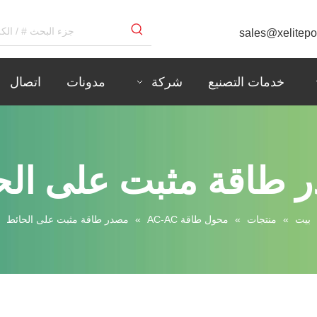
sales@xelitep
خدمات التصنيع
شركة
مدونات
اتصال
 طاقة مثبت على الح
بيت
»
منتجات
»
محول طاقة AC-AC
»
مصدر طاقة مثبت على الحائط