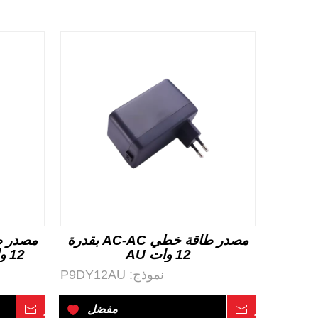
مصدر طاقة خطي AC-AC بقدرة
12 وات AU
12 وات في المملكة المتحدة
نموذج:
P9DY12AU
استفسر
مفضل
استفسر