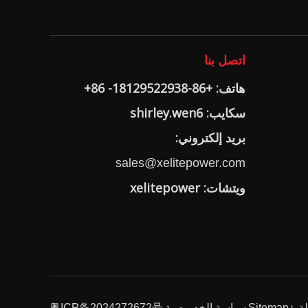
اتصل بنا
هاتف: +86-18129522938- 86+
سكايب: shirley.wen6
بريد إلكتروني:
sales@xelitepower.com
ويتشات: xelitepower
Sitemap
سياسة الخصوصية
粤ICP备2024272672号