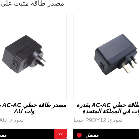
مصدر طاقة مثبت على 
مصدر طاقة خطي AC-AC بقدرة
وات AU
نموذج:
P9DY12 جيجا
نموذج:
AU
مفضل
استفسر
مف