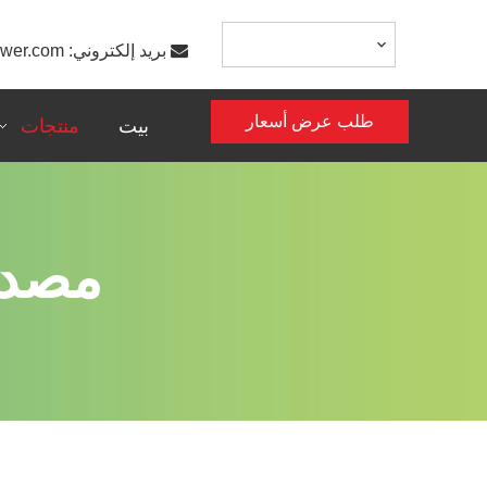

بريد إلكتروني:
ower.com
طلب عرض أسعار
بيت
منتجات
مصدر