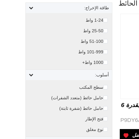
الحائط
طاقة الإخراج:
1-24 واط
25-50 واط
51-100 واط
101-999 واط
1000 واط+
أسلوب:
سطح المكتب
حامل حائط (متعدد الشفرات)
مصدر طاقة خطي AC-AC بقدرة 6
حامل حائط (شفرة ثابتة)
فتح الإطار
P9DY6
نوع مغلق
ضل