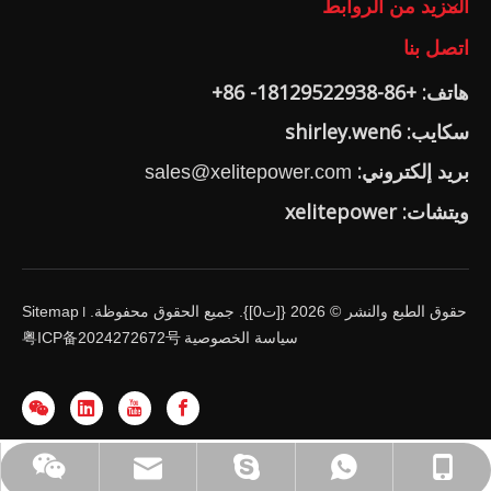
المزيد من الروابط
اتصل بنا
هاتف: +86-18129522938- 86+
سكايب: shirley.wen6
بريد إلكتروني:
sales@xelitepower.com
ويتشات: xelitepower
حقوق الطبع والنشر ©
2026
{[ت0]}. جميع الحقوق محفوظة.
Sitemap
I
سياسة الخصوصية
粤ICP备2024272672号
واتساب: 18129522938 -86
shirley.wen6
+86-18129522938
sales@xelitepower.com
رمز الاستجابة السريعة وي شات