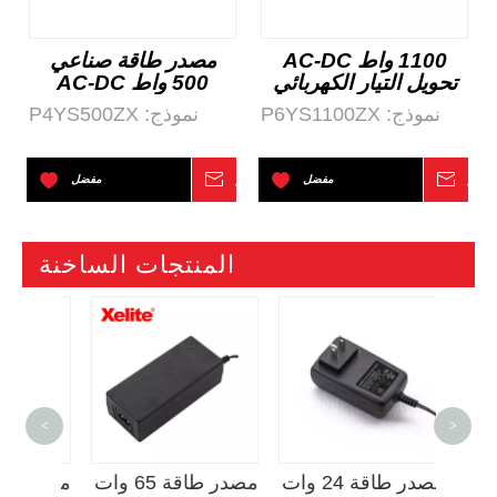
1100 واط AC-DC
مصدر طاقة صناعي
تحويل التيار الكهربائي
500 واط AC-DC
نموذج:
P6YS1100ZX
نموذج:
P4YS500ZX
تفسر
مفضل
استفسر
مفضل
المنتجات الساخنة
درة
<
>
لايات
مصدر طاقة 24 وات
مصدر طاقة 65 وات
ITE&AV