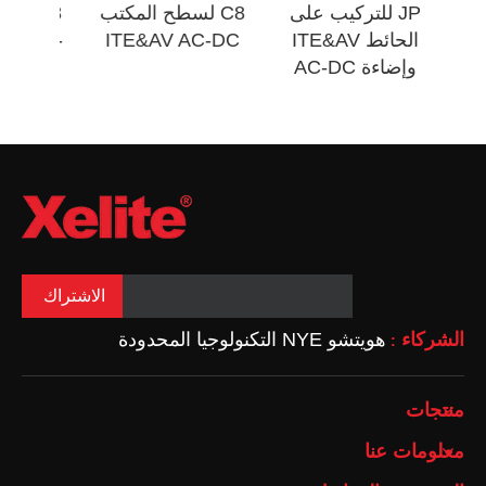
JP للتركيب على
C8 لسطح المكتب
C8 
الحائط ITE&AV
ITE&AV AC-DC
4 AC-
وإضاءة AC-DC
الاشتراك
الشركاء
هويتشو NYE التكنولوجيا المحدودة
:
منتجات
معلومات عنا