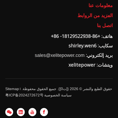
معلومات عنا
المزيد من الروابط
اتصل بنا
هاتف: +86-18129522938- 86+
سكايب: shirley.wen6
بريد إلكتروني:
sales@xelitepower.com
ويتشات: xelitepower
حقوق الطبع والنشر ©
2026
{[ت0]}. جميع الحقوق محفوظة.
Sitemap
I
سياسة الخصوصية
粤ICP备2024272672号