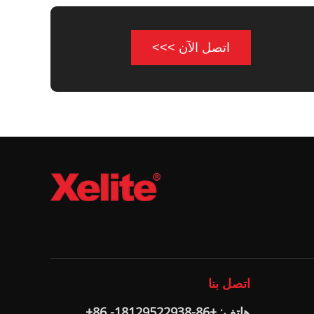
اتصل الآن >>>
اتصل بنا
هاتف: +86-18129522938- 86+