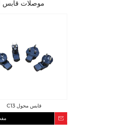
موصلات قابس ا
قابس محول C13
استفسر
مف