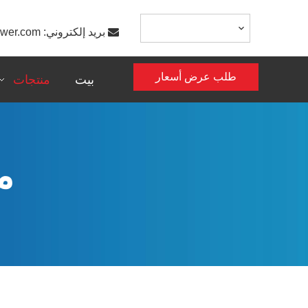

بريد إلكتروني:
ower.com
طلب عرض أسعار
بيت
منتجات
م