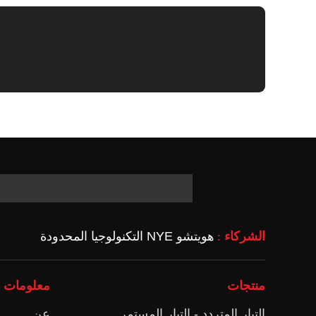
الشركاء
هويتشو NYE التكنولوجيا المحدودة
:
منتجات
معلومات ع
التيار المتردد - التيار المستمر
عن