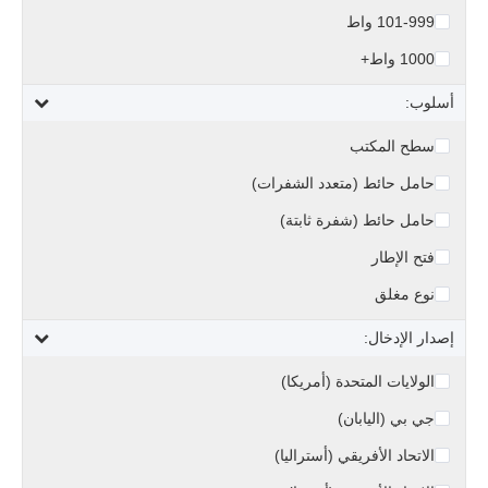
101-999 واط
1000 واط+
أسلوب:
سطح المكتب
حامل حائط (متعدد الشفرات)
حامل حائط (شفرة ثابتة)
فتح الإطار
نوع مغلق
إصدار الإدخال:
الولايات المتحدة (أمريكا)
جي بي (اليابان)
الاتحاد الأفريقي (أستراليا)