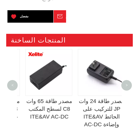
استفسر
مفضل
المنتجات الساخنة
حاد
<
>
 جبل
مصدر طاقة 24 وات
مصدر طاقة 65 وات
 والإضاءة
JP للتركيب على
C8 لسطح المكتب
C8 
لتيار
الحائط ITE&AV
ITE&AV AC-DC
4 AC-
وإضاءة AC-DC