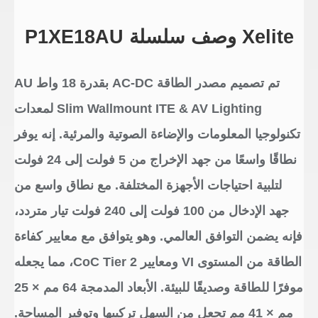
Xelite وصف سلسلة P1XE18AU
تم تصميم مصدر الطاقة AC-DC بقدرة 18 واط AU
Slim Wallmount ITE & AV Lighting لمعدات
تكنولوجيا المعلومات والإضاءة الصوتية والمرئية. إنه يوفر
نطاقًا واسعًا من جهد الإخراج من 5 فولت إلى 24 فولت
لتلبية احتياجات الأجهزة المختلفة. مع نطاق واسع من
جهد الإدخال من 100 فولت إلى 240 فولت تيار متردد،
فإنه يضمن التوافق العالمي. وهو يتوافق مع معايير كفاءة
الطاقة من المستوى VI ومعايير CoC Tier 2، مما يجعله
موفرًا للطاقة وصديقًا للبيئة. الأبعاد المدمجة 64 مم × 25
مم × 41 مم تجعل من السهل تركيبها وتوفير المساحة.