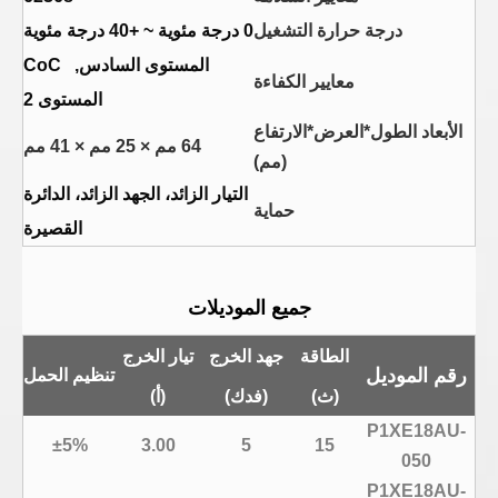
درجة حرارة التشغيل
0 درجة مئوية ~ +40 درجة مئوية
المستوى السادس, CoC
معايير الكفاءة
المستوى 2
الأبعاد الطول*العرض*الارتفاع
64 مم × 25 مم × 41 مم
(مم)
التيار الزائد، الجهد الزائد، الدائرة
حماية
القصيرة
جميع الموديلات
الطاقة
جهد الخرج
تيار الخرج
رقم الموديل
تنظيم الحمل
(ث)
(فدك)
(أ)
P1XE18AU-
±5%
3.00
5
15
050
P1XE18AU-