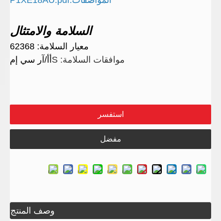
المواصفات:P1XE18AU.pdf
السلامة والامتثال
معيار السلامة: 62368
موافقات السلامة: S
أأ/آر سي إم
استفسر
مفضل
وصف المنتج