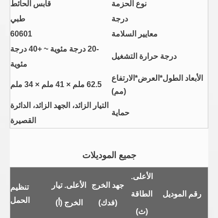
نوع الحزمة
قابس الحائط
درجة
طبي
معايير السلامة
60601
-20 درجة مئوية ~ +40 درجة
درجة حرارة التشغيل
مئوية
الأبعاد الطول*العرض*الارتفاع
62.5 ملم × 41 ملم × 34 ملم
(مم)
التيار الزائد، الجهد الزائد، الدائرة
حماية
القصيرة
جميع الموديلات
الأعلى.
جهد الخرج
الأعلى. تيار
تنظيم
رقم الموديل
الطاقة
الحمل
(فدك)
الخرج (أ)
(ث)