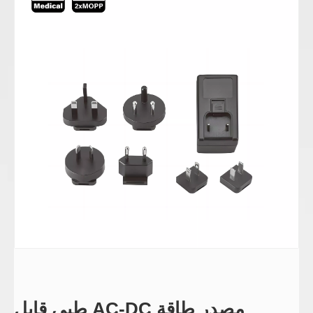
مصدر طاقة AC-DC طبي قابل