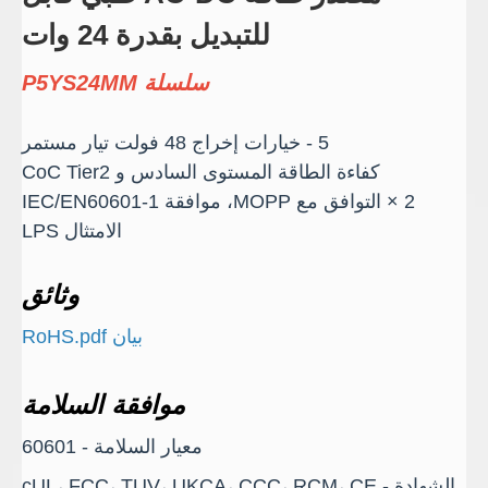
للتبديل بقدرة 24 وات
سلسلة P5YS24MM
5 - خيارات إخراج 48 فولت تيار مستمر
كفاءة الطاقة المستوى السادس و CoC Tier2
2 × التوافق مع MOPP، موافقة IEC/EN60601-1
الامتثال LPS
وثائق
بيان RoHS.pdf
موافقة السلامة
معيار السلامة - 60601
الشهادة - cUL، FCC، TUV، UKCA، CCC، RCM، CE